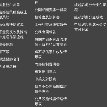
程
民服務白皮書
緩起訴處分金支付流
公開相關資訊一覽表
程
務部便民服務線上
辦系統
預算書及決算書
緩起訴處分金成效
法保護扶助資源
工作計畫及研究報告
申請緩起訴處分金受
支付對象
眾意見反映及陳情
公務出國報告
件處理作業流程
機關內部保有及管理
察長信箱
個人資料項目彙整表
單下載
國家賠償事件收結情
形表
譽法醫師名冊
內部控制聲明書
約通譯名冊
檔案應用專區
中英文對照表
偵查不公開新聞檢討
報告專區
公共設施維護管理情
形表