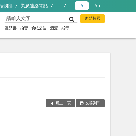
法務部
緊急連絡電話
Ａ-
Ａ
Ａ+
聲請書
拍賣
偵結公告
酒駕
戒毒
回上一頁
友善列印