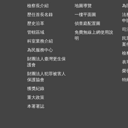
檢察長介紹
地圖導覽
為
歷任首長名錄
一樓平面圖
法
申
歷史沿革
偵查庭配置圖
司
管轄區域
免費無線上網使用說
明
民
科室業務介紹
案
為民服務中心
檢
財團法人臺灣更生保
表
護會
榮
財團法人犯罪被害人
保護協會
特
獲獎紀錄
重大政策
本署署誌