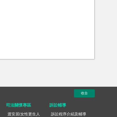
收合
司法關懷專區
訴訟輔導
渡安居(女性更生人
訴訟程序介紹及輔導