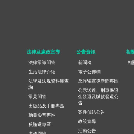
法律及廉政宣導
公告資訊
相
法律常識問答
新聞稿
相
生活法律介紹
電子公佈欄
法學及法規資料庫查
反詐騙宣導新聞專區
詢
公示送達、刑事保證
常見問答
金發還及贓款發還公
告
出版品及手冊專區
案件偵結公告
動畫影音專區
政策宣導
反賄選專區
活動公告
廉政園地