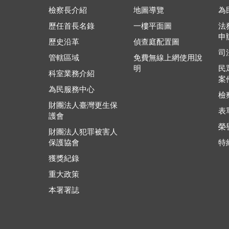
檢察長介紹
地圖導覽
為
歷任首長名錄
一樓平面圖
法
申
歷史沿革
偵查庭配置圖
司
管轄區域
免費無線上網使用說
明
民
科室業務介紹
案
為民服務中心
檢
財團法人臺灣更生保
表
護會
榮
財團法人犯罪被害人
保護協會
特
獲獎紀錄
重大政策
本署署誌