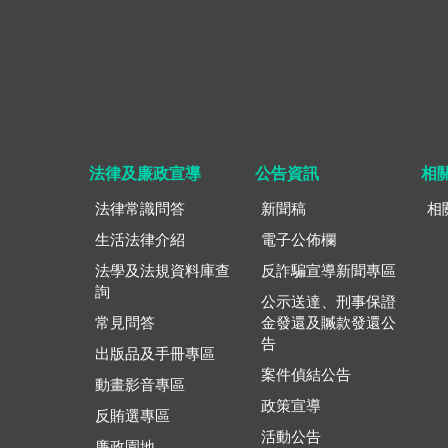
法律及廉政宣導
公告資訊
相
法律常識問答
新聞稿
相
生活法律介紹
電子公佈欄
法學及法規資料庫查
反詐騙宣導新聞專區
詢
公示送達、刑事保證
常見問答
金發還及贓款發還公
告
出版品及手冊專區
案件偵結公告
動畫影音專區
政策宣導
反賄選專區
活動公告
廉政園地