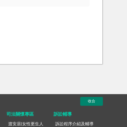
收合
司法關懷專區
訴訟輔導
渡安居(女性更生人
訴訟程序介紹及輔導