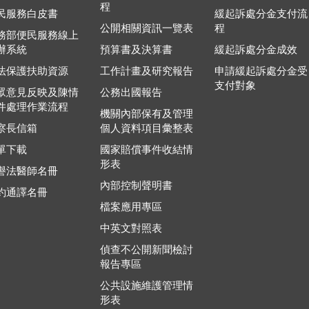
程
民服務白皮書
緩起訴處分金支付流
公開相關資訊一覽表
程
務部便民服務線上
辦系統
預算書及決算書
緩起訴處分金成效
法保護扶助資源
工作計畫及研究報告
申請緩起訴處分金受
支付對象
眾意見反映及陳情
公務出國報告
件處理作業流程
機關內部保有及管理
察長信箱
個人資料項目彙整表
單下載
國家賠償事件收結情
形表
譽法醫師名冊
內部控制聲明書
約通譯名冊
檔案應用專區
中英文對照表
偵查不公開新聞檢討
報告專區
公共設施維護管理情
形表