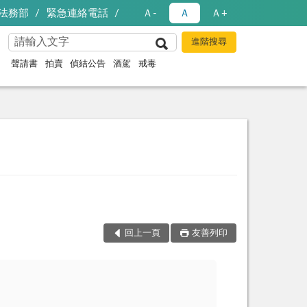
法務部
緊急連絡電話
Ａ-
Ａ
Ａ+
聲請書
拍賣
偵結公告
酒駕
戒毒
回上一頁
友善列印