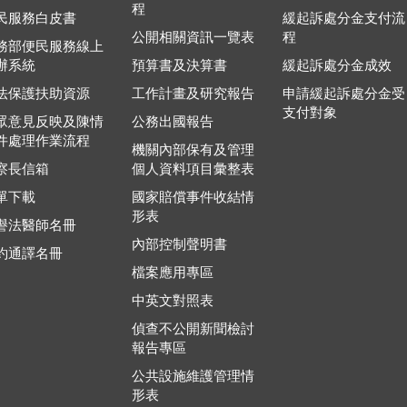
程
民服務白皮書
緩起訴處分金支付流
公開相關資訊一覽表
程
務部便民服務線上
辦系統
預算書及決算書
緩起訴處分金成效
法保護扶助資源
工作計畫及研究報告
申請緩起訴處分金受
支付對象
眾意見反映及陳情
公務出國報告
件處理作業流程
機關內部保有及管理
察長信箱
個人資料項目彙整表
單下載
國家賠償事件收結情
形表
譽法醫師名冊
內部控制聲明書
約通譯名冊
檔案應用專區
中英文對照表
偵查不公開新聞檢討
報告專區
公共設施維護管理情
形表