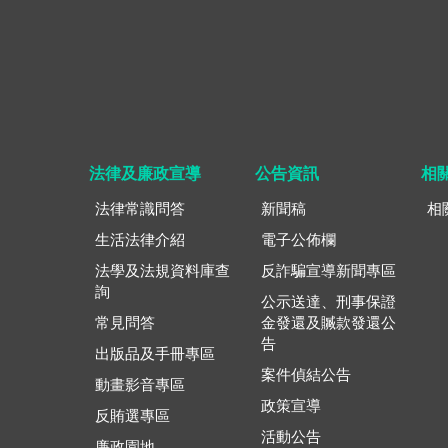
法律及廉政宣導
公告資訊
相
法律常識問答
新聞稿
相
生活法律介紹
電子公佈欄
法學及法規資料庫查
反詐騙宣導新聞專區
詢
公示送達、刑事保證
常見問答
金發還及贓款發還公
告
出版品及手冊專區
案件偵結公告
動畫影音專區
政策宣導
反賄選專區
活動公告
廉政園地