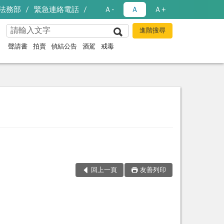
法務部
緊急連絡電話
Ａ-
Ａ
Ａ+
聲請書
拍賣
偵結公告
酒駕
戒毒
回上一頁
友善列印