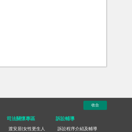
收合
司法關懷專區
訴訟輔導
渡安居(女性更生人
訴訟程序介紹及輔導