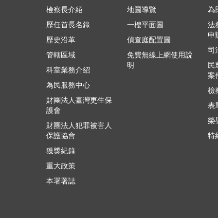
檢察長介紹
地圖導覽
為
歷任首長名錄
一樓平面圖
法
申
歷史沿革
偵查庭配置圖
司
管轄區域
免費無線上網使用說
明
民
科室業務介紹
案
為民服務中心
檢
財團法人臺灣更生保
表
護會
榮
財團法人犯罪被害人
保護協會
特
獲獎紀錄
重大政策
本署署誌