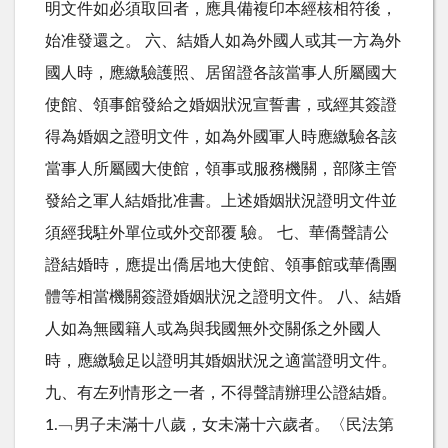
明文件如必須取回者，應具備複印本經核相符後，
始准發還之。 六、結婚人如為外國人或其一方為外
國人時，應繳驗護照、居留證各該當事人所屬國大
使館、領事館發給之婚姻狀況宣誓書，或經其簽證
得為婚姻之證明文件，如為外國軍人時應繳驗各該
當事人所屬國大使館，領事或服務機關，部隊主管
發給之軍人結婚批准書。上述婚姻狀況證明文件並
須經我駐外單位或外交部覆 驗。 七、華僑聲請公
證結婚時，應提出僑居地大使館、領事館或華僑團
體等相當機關簽證婚姻狀況之證明文件。 八、結婚
人如為無國籍人或為與我國無外交關係之外國人
時，應繳驗足以證明其婚姻狀況之適當證明文件。
九、有左列情形之一者，不得聲請辦理公證結婚。
1.﹁男子未滿十八歲，女未滿十六歲者。〈民法第