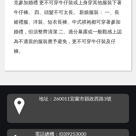
克參加婚禮 更不可穿牛仔裝或上身穿其他服裝下著
牛仔褲。 四、頭髮不可太長。 新娘服裝： 一、長
裙禮服、洋裝、短衣長褲、中式祺袍都可穿著參加
婚禮，但須整齊清潔 二、過分暴露或一般觀感上認
為不適當的服裝應予避免，更不可穿牛仔裝及仔
褲。
:::
地址：260011宜蘭市縣政西路3號
電話總機：(03)9253000