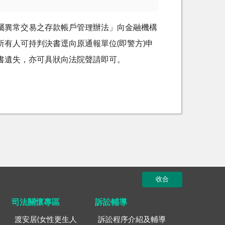
屬異常交易之存款帳戶管理辦法」向金融機構
有人可持判決書逕向原通報單位(即警方)申
書遺失，亦可具狀向法院聲請即可。
收合
司法關懷專區
訴訟輔導
渡安居(女性更生人
訴訟程序介紹及輔導