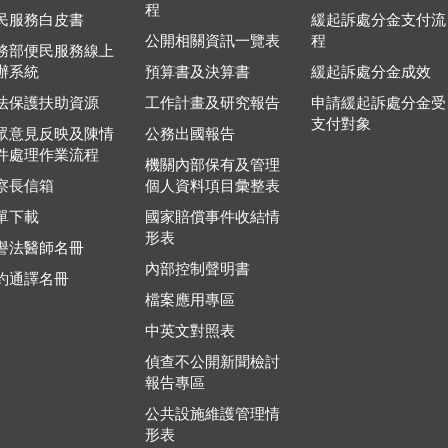
程
民服務白皮書
緩起訴處分金支付流
公開相關資訊一覽表
程
務部便民服務線上
辦系統
預算書及決算書
緩起訴處分金成效
法保護扶助資源
工作計畫及研究報告
申請緩起訴處分金受
支付對象
眾意見反映及陳情
公務出國報告
件處理作業流程
機關內部保有及管理
察長信箱
個人資料項目彙整表
單下載
國家賠償事件收結情
形表
譽法醫師名冊
內部控制聲明書
約通譯名冊
檔案應用專區
中英文對照表
偵查不公開新聞檢討
報告專區
公共設施維護管理情
形表