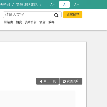
法務部
緊急連絡電話
Ａ-
Ａ
Ａ+
聲請書
拍賣
偵結公告
酒駕
戒毒
回上一頁
友善列印