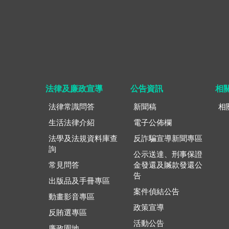
法律及廉政宣導
公告資訊
相
法律常識問答
新聞稿
相
生活法律介紹
電子公佈欄
法學及法規資料庫查
反詐騙宣導新聞專區
詢
公示送達、刑事保證
常見問答
金發還及贓款發還公
告
出版品及手冊專區
案件偵結公告
動畫影音專區
政策宣導
反賄選專區
活動公告
廉政園地