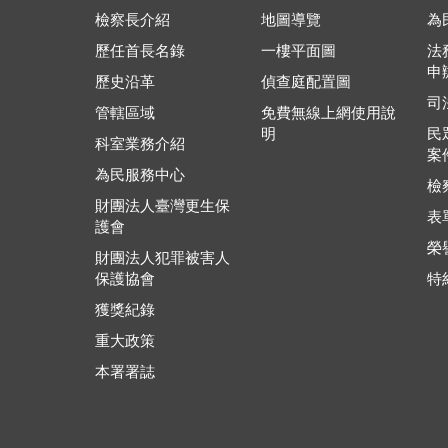
檢察長介紹
地圖導覽
為
歷任首長名錄
一樓平面圖
法
申
歷史沿革
偵查庭配置圖
司
管轄區域
免費無線上網使用說
明
民
科室業務介紹
案
為民服務中心
檢
財團法人臺灣更生保
表
護會
榮
財團法人犯罪被害人
保護協會
特
獲獎紀錄
重大政策
本署署誌