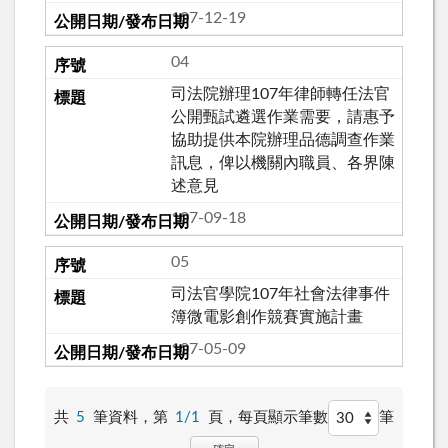
107-12-19
04
司法院辦理107年律師轉任法官
公開甄試遴選作業需要，請惠予
協助提供本院辦理品德調查作業
訊息，俾以機關內職員、各界陳
述意見
107-09-18
05
司法官學院107年社會法律事件
簿微電影創作競賽實施計畫
107-05-09
共
5
筆資料，第
1/1
頁，
每頁顯示筆數
筆