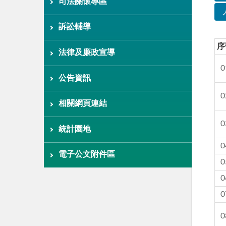
司法關懷專區
訴訟輔導
序
法律及廉政宣導
0
公告資訊
0
相關網頁連結
0
統計園地
0
電子公文附件區
0
0
0
0