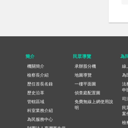
簡介
民眾導覽
為
機關簡介
承辦股分機
線
檢察長介紹
地圖導覽
為
歷任首長名錄
一樓平面圖
法
申
歷史沿革
偵查庭配置圖
司
管轄區域
免費無線上網使用說
明
民
科室業務介紹
案
為民服務中心
檢