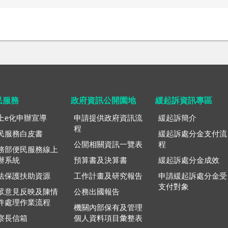
民服務
政府資訊公開園地
緩起訴資訊專區
上e化申辦宣導
申請提供政府資訊流
緩起訴簡介
程
民服務白皮書
緩起訴處分金支付流
公開相關資訊一覽表
程
務部便民服務線上
辦系統
預算書及決算書
緩起訴處分金成效
法保護扶助資源
工作計畫及研究報告
申請緩起訴處分金受
支付對象
眾意見反映及陳情
公務出國報告
件處理作業流程
機關內部保有及管理
察長信箱
個人資料項目彙整表