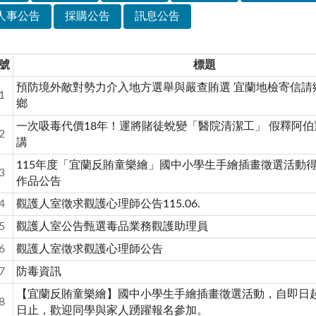
人事公告
採購公告
訊息公告
號
標題
預防境外敵對勢力介入地方選舉與嚴查賄選 宜蘭地檢寄信請
1
鄉
一次吸毒代價18年！運將賭徒蛻變「醫院清潔工」 假釋阿
2
講
115年度「宜蘭反賄童樂繪」國中小學生手繪插畫徵選活動
3
作品公告
4
觀護人室徵求觀護心理師公告115.06.
5
觀護人室公告甄選毒品業務觀護助理員
6
觀護人室徵求觀護心理師公告
7
防毒資訊
【宜蘭反賄童樂繪】國中小學生手繪插畫徵選活動，自即日起
8
日止，歡迎同學與家人踴躍報名參加。