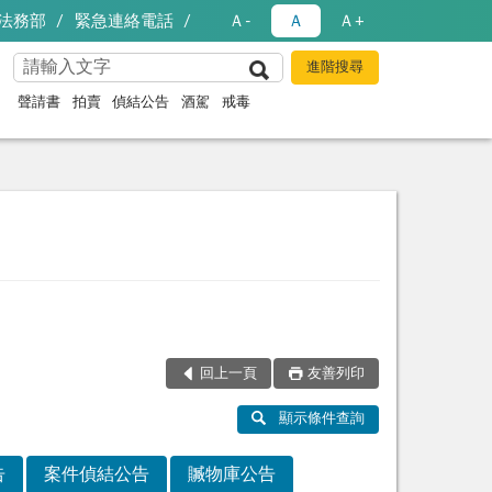
法務部
緊急連絡電話
Ａ-
Ａ
Ａ+
聲請書
拍賣
偵結公告
酒駕
戒毒
回上一頁
友善列印
顯示條件查詢
告
案件偵結公告
贓物庫公告