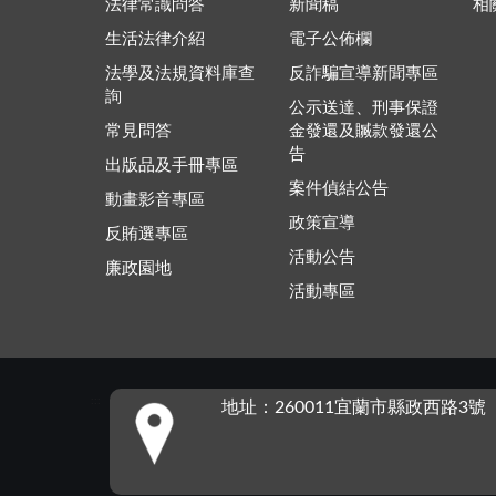
法律常識問答
新聞稿
相
生活法律介紹
電子公佈欄
法學及法規資料庫查
反詐騙宣導新聞專區
詢
公示送達、刑事保證
常見問答
金發還及贓款發還公
告
出版品及手冊專區
案件偵結公告
動畫影音專區
政策宣導
反賄選專區
活動公告
廉政園地
活動專區
:::
地址：260011宜蘭市縣政西路3號