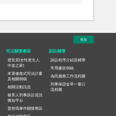
收合
司法關懷專區
訴訟輔導
渡安居(女性更生人
訴訟程序介紹及輔導
中途之家)
常用書狀例稿
本署修復式司法計畫
為民服務工作流程圖
及相關例稿
刑事保證金單一窗口
相關活動訊息
流程圖
被害人刑事訴訟資訊
獲知平台
普悠瑪事件關懷專區