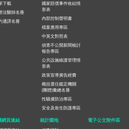
單下載
國家賠償事件收結情
形表
譽法醫師名冊
內部控制聲明書
約通譯名冊
檔案應用專區
中英文對照表
偵查不公開新聞檢討
報告專區
公共設施維護管理情
形表
政策宣導廣告經費
概括選任鑑定機關
(團體)彙總名冊
性騷擾防治專區
安全及衛生防護專區
關網頁連結
統計園地
電子公文附件區