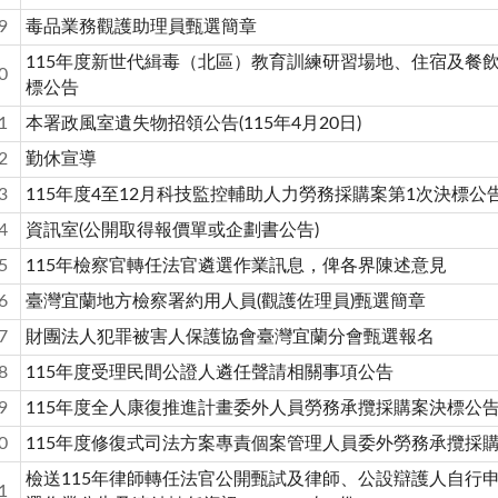
9
毒品業務觀護助理員甄選簡章
115年度新世代緝毒（北區）教育訓練研習場地、住宿及餐
0
標公告
1
本署政風室遺失物招領公告(115年4月20日)
2
勤休宣導
3
115年度4至12月科技監控輔助人力勞務採購案第1次決標公
4
資訊室(公開取得報價單或企劃書公告)
5
115年檢察官轉任法官遴選作業訊息，俾各界陳述意見
6
臺灣宜蘭地方檢察署約用人員(觀護佐理員)甄選簡章
7
財團法人犯罪被害人保護協會臺灣宜蘭分會甄選報名
8
115年度受理民間公證人遴任聲請相關事項公告
9
115年度全人康復推進計畫委外人員勞務承攬採購案決標公
0
115年度修復式司法方案專責個案管理人員委外勞務承攬採
檢送115年律師轉任法官公開甄試及律師、公設辯護人自行
1