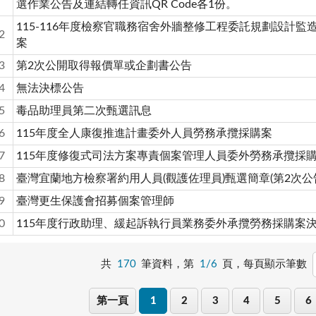
選作業公告及連結轉任資訊QR Code各1份。
115-116年度檢察官職務宿舍外牆整修工程委託規劃設計監
2
案
3
第2次公開取得報價單或企劃書公告
4
無法決標公告
5
毒品助理員第二次甄選訊息
6
115年度全人康復推進計畫委外人員勞務承攬採購案
7
115年度修復式司法方案專責個案管理人員委外勞務承攬採
8
臺灣宜蘭地方檢察署約用人員(觀護佐理員)甄選簡章(第2次公
9
臺灣更生保護會招募個案管理師
0
115年度行政助理、緩起訴執行員業務委外承攬勞務採購案
共
170
筆資料，第
1/6
頁，
每頁顯示筆數
第一頁
1
2
3
4
5
6