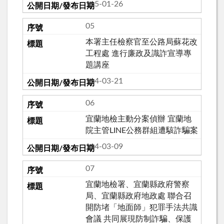
115-01-26
05
本署主任檢察官至公路局蘇花改
工程處 進行廉政及識詐宣導專
題講座
114-03-21
06
宜蘭地檢主動分案偵辦 宜蘭地
院主管LINE公務群組遭駭詐騙案
114-03-09
07
宜蘭地檢署、宜蘭縣政府警察
局、宜蘭縣政府地政處 聯合召
開防堵「地面師」犯罪手法共識
會議 共同展現防制詐騙、保護