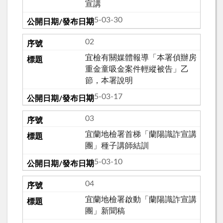
宣講
115-03-30
02
宜檢有關媒體報導「本署偵辦房
重金童吸金案件輕縱被告」乙
節，本署說明
115-03-17
03
宜蘭地檢署首梯「蘭陽識詐宣講
團」種子講師結訓
115-03-10
04
宜蘭地檢署啟動「蘭陽識詐宣講
團」新聞稿