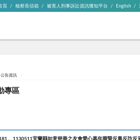
首頁
檢察長信箱
被害人刑事訴訟資訊獲知平台
English
公告資訊
動專區
181
1130511宜蘭縣如意慈善之友會愛心嘉年華暨反毒反詐反