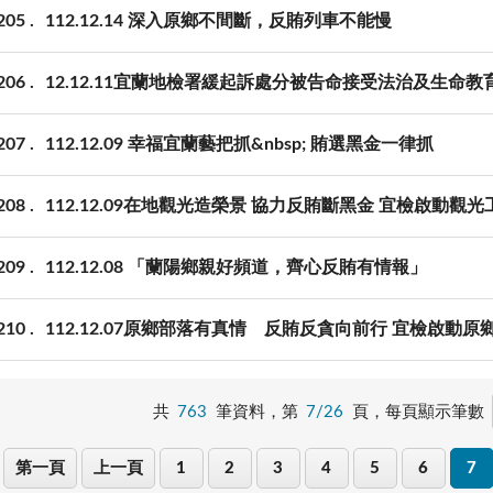
205
112.12.14 深入原鄉不間斷，反賄列車不能慢
206
12.12.11宜蘭地檢署緩起訴處分被告命接受法治及生命教
207
112.12.09 幸福宜蘭藝把抓&nbsp; 賄選黑金一律抓
208
112.12.09在地觀光造榮景 協力反賄斷黑金 宜檢啟動觀
209
112.12.08 「蘭陽鄉親好頻道，齊心反賄有情報」
210
112.12.07原鄉部落有真情 反賄反貪向前行 宜檢啟動
共
763
筆資料，第
7/26
頁，
每頁顯示筆數
第一頁
上一頁
1
2
3
4
5
6
7