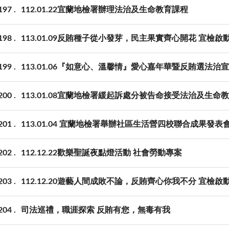
197
112.01.22宜蘭地檢署辦理法治及生命教育課程
198
113.01.09反賄種子從小發芽，民主果實齊心開花 宜檢
199
113.01.06『如意心、溫馨情』愛心嘉年華暨反賄選法治
200
113.01.08宜蘭地檢署緩起訴處分被告命接受法治及生命
201
113.01.04 宜蘭地檢署舉辦社區生活營四校聯合成果發表
202
112.12.22歡樂聖誕夜點燈活動 社會勞動專案
203
112.12.20遊藝人間成敗不論，反賄齊心你我不分 宜檢
204
司法巡禮，職涯探索 反賄有您，無毒有我