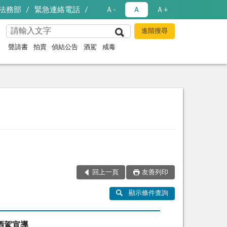
法務部
緊急連絡電話
Ａ-
Ａ
Ａ+
聲請書
拍賣
偵結公告
酒駕
戒毒
回上一頁
友善列印
顯示條件查詢
酒駕宣導