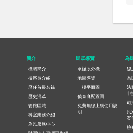
簡介
民眾導覽
為
機關簡介
承辦股分機
線
檢察長介紹
地圖導覽
為
歷任首長名錄
一樓平面圖
法
申
歷史沿革
偵查庭配置圖
司
管轄區域
免費無線上網使用說
明
民
科室業務介紹
案
為民服務中心
檢