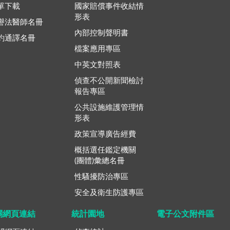
單下載
國家賠償事件收結情
形表
譽法醫師名冊
內部控制聲明書
約通譯名冊
檔案應用專區
中英文對照表
偵查不公開新聞檢討
報告專區
公共設施維護管理情
形表
政策宣導廣告經費
概括選任鑑定機關
(團體)彙總名冊
性騷擾防治專區
安全及衛生防護專區
關網頁連結
統計園地
電子公文附件區