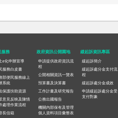
民服務
政府資訊公開園地
緩起訴資訊專區
上e化申辦宣導
申請提供政府資訊流
緩起訴簡介
程
民服務白皮書
緩起訴處分金支付流
公開相關資訊一覽表
程
務部便民服務線上
辦系統
預算書及決算書
緩起訴處分金成效
法保護扶助資源
工作計畫及研究報告
申請緩起訴處分金受
支付對象
眾意見反映及陳情
公務出國報告
件處理作業流程
機關內部保有及管理
察長信箱
個人資料項目彙整表