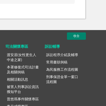
收合
司法關懷專區
訴訟輔導
渡安居(女性更生人
訴訟程序介紹及輔導
中途之家)
常用書狀例稿
本署修復式司法計畫
為民服務工作流程圖
及相關例稿
刑事保證金單一窗口
相關活動訊息
流程圖
被害人刑事訴訟資訊
獲知平台
普悠瑪事件關懷專區