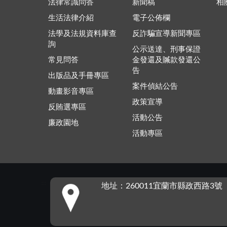
法律常識問答
新聞稿
相
生活法律介紹
電子公佈欄
法學及法規資料庫查
反詐騙宣導新聞專區
詢
公示送達、刑事保證
常見問答
金發還及贓款發還公
告
出版品及手冊專區
案件偵結公告
動畫影音專區
政策宣導
反賄選專區
活動公告
廉政園地
活動專區
:::
地址：260011宜蘭市縣政西路3號